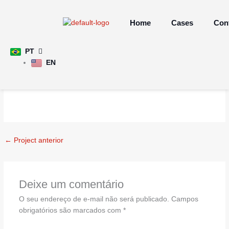
Ir
para
Home
Cases
Con
o
conteúdo
Manipulações
PT
EN
←
Project anterior
Deixe um comentário
O seu endereço de e-mail não será publicado.
Campos
obrigatórios são marcados com
*